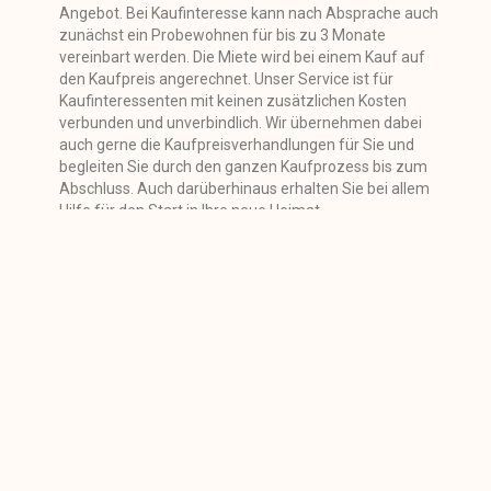
Angebot. Bei Kaufinteresse kann nach Absprache auch
zunächst ein Probewohnen für bis zu 3 Monate
vereinbart werden. Die Miete wird bei einem Kauf auf
den Kaufpreis angerechnet.
Unser Service ist für
Kaufinteressenten mit keinen zusätzlichen Kosten
verbunden und unverbindlich.
Wir übernehmen dabei
auch gerne die Kaufpreisverhandlungen für Sie und
begleiten Sie durch den ganzen Kaufprozess bis zum
Abschluss. Auch darüberhinaus erhalten Sie bei allem
Hilfe für den Start in Ihre neue Heimat.
PREVIOUS
NEXT
You Might Also Enjoy