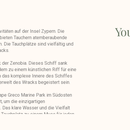
Yo
itäten auf der Insel Zypern. Die
 bieten Tauchern atemberaubende
 Die Tauchplätze sind vielfältig und
acks.
k der Zenobia. Dieses Schiff sank
em zu einem künstlichen Riff für eine
 das komplexe Innere des Schiffes
erwelt des Wracks begeistert sein.
Cape Greco Marine Park im Südosten
lt, um die einzigartigen
 Das klare Wasser und die Vielfalt
 Tauchplatz zu einem Muss für jeden