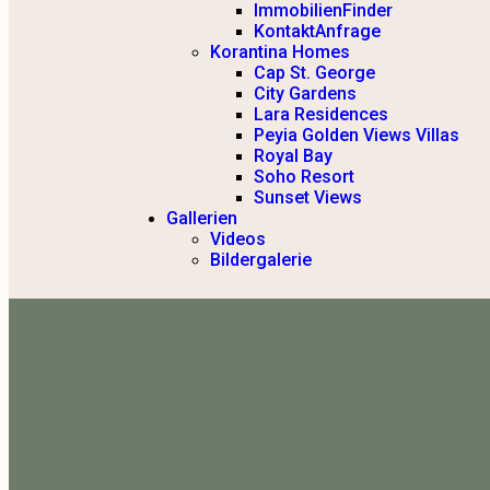
ImmobilienFinder
KontaktAnfrage
Korantina Homes
Cap St. George
City Gardens
Lara Residences
Peyia Golden Views Villas
Royal Bay
Soho Resort
Sunset Views
Gallerien
Videos
Bildergalerie