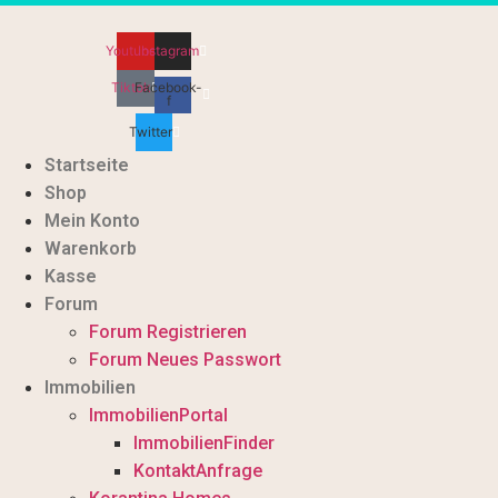
Zum
Inhalt
Youtube
Instagram
wechseln
Tiktok
Facebook-
f
Twitter
Startseite
Shop
Mein Konto
Warenkorb
Kasse
Forum
Forum Registrieren
Forum Neues Passwort
Immobilien
ImmobilienPortal
ImmobilienFinder
KontaktAnfrage