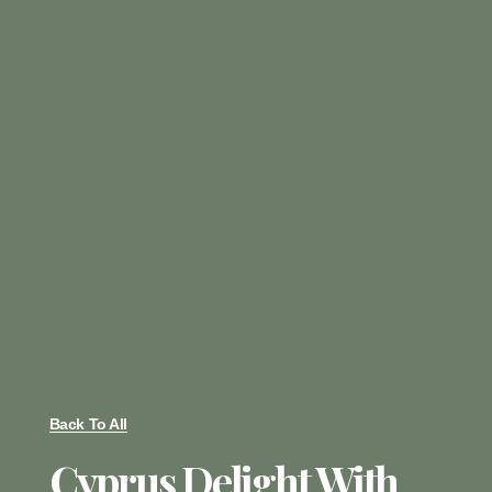
Back To All
Cyprus Delight With