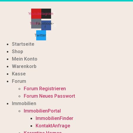
Zum
Inhalt
Youtube
Instagram
wechseln
Tiktok
Facebook-
f
Twitter
Startseite
Shop
Mein Konto
Warenkorb
Kasse
Forum
Forum Registrieren
Forum Neues Passwort
Immobilien
ImmobilienPortal
ImmobilienFinder
KontaktAnfrage