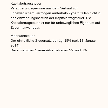
Kapitalertragssteuer
Veräußerungsgewinne aus dem Verkauf von
unbeweglichem Vermögen außerhalb Zypern fallen nicht in
den Anwendungsbereich der Kapitalertragsteuer. Die
Kapitalertragsteuer ist nur für unbewegliches Eigentum auf
Zypern anwendbar.
Mehrwertsteuer
Der einheitliche Steuersatz beträgt 19% (seit 13. Januar
2014).
Die ermäßigten Steuersätze betragen 5% und 9%.
Besteuerung von Arbeitnehmern
-Eine Person wird besteuert, wenn sie in Zypern ansässig
ist.
-Eine Person wird als ansässig betrachtet, wenn sie in
Zypern mehr als 183 Tage pro Geschäftsjahr verbringt.
-In Zypern ansässige Personen werden mit ihrem
Welteinkommen besteuert, als solche gelten:
*Arbeitseinkommen (einschließlich Sozialleistungen)
*Gewinne aus einer unternehmerischen Tätigkeit
*Vermietungen von unbeweglichem Eigentum und
Lizenzgebühren